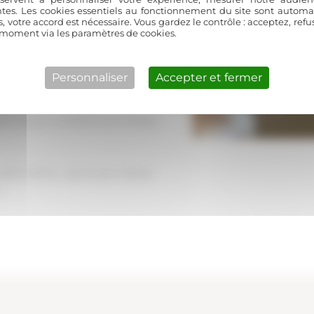
ntes. Les cookies essentiels au fonctionnement du site sont autom
er bénéficie d’un suivi
s, votre accord est nécessaire. Vous gardez le contrôle : acceptez, ref
s clés.
 moment via les paramètres de cookies.
 caractère et ses contraintes
Personnaliser
Accepter et fermer
ticulièrement sensible. Notre
 et notre réseau d’artisans
s les plus ambitieux en réalités
u’elle mérite… parce que chaque
!