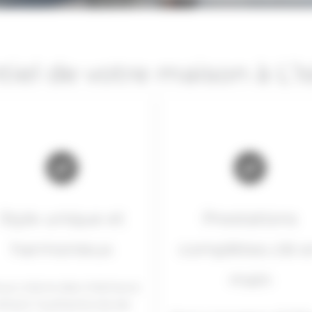
tiel de votre maison à L’I
Style unique et
Prestations
harmonieux
complètes clé 
main
us créons des intérieurs
lliant l’authenticité de