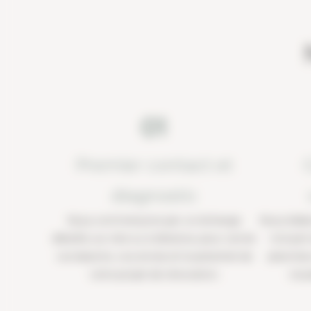
01
Premier contact et
diagnostic
Nous commençons par un échange
Nous élabo
détaillé, sur site ou à distance, pour cerner
incluant
vos besoins, vos envies et le potentiel de
planches
votre projet de rénovation.
visu