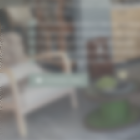
expertise en rénovation complète et de
chantier inclus.
Rénovation experte à L’Isle-sur-la-Sor
Transformez votre intérieur avec style
Projets clé en main, sérénité assurée.
Valorisez votre patrimoine, ancien et
Devis clair, artisans locaux fiables.
Contactez-nous