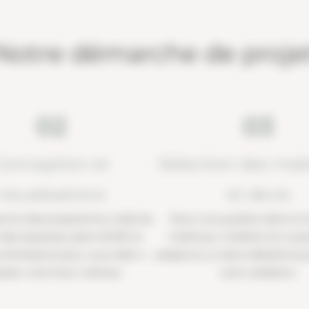
Notre démarche de proje
02
03
Conception et
Sélection des mat
visualisations
et devis
rons des propositions créatives
Nous vous guidons dans le c
 des esquisses, plans 2D/3D et
matériaux, mobiliers et coule
 d’ambiance pour vous aider à
préparons un devis détaillé du p
aliser votre futur intérieur.
votre validation.