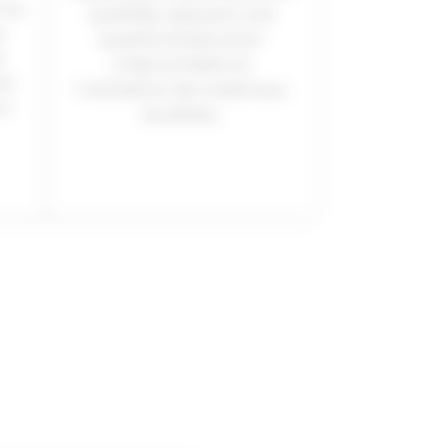
 au
qualifiés, assurant une
s
qualité d’exécution
e
irréprochable et
nt
l’utilisation de matériaux
it
durables.