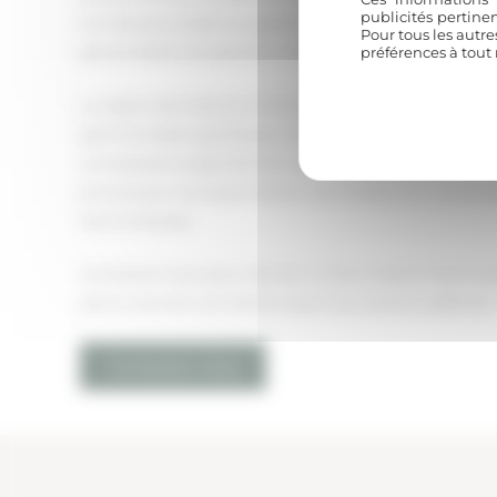
publicités pertine
lors de ses années en gestion hôtelière. Chaque chanti
Pour tous les autre
personnalisé, du premier croquis jusqu’à la livraison de
préférences à tout
La région de L’Isle-sur-la-Sorgue, avec ses maisons de
patrimoniales spécifiques, demande une approche par
connaissance approfondie des réglementations locales
provençaux nous permettent de transformer vos projet
harmonieuses.
Contactez-nous pour donner à votre maison l’écrin q
pierre raconte une histoire que nous savons sublimer 
Contactez-nous