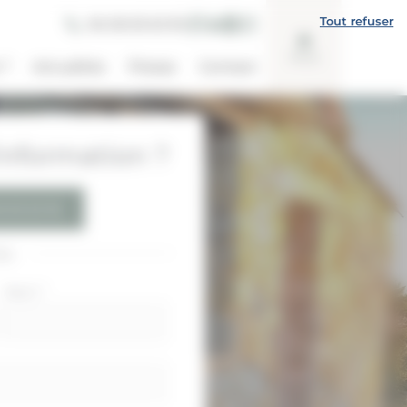
Tout refuser
06 08 83 63 95
Avis
 ?
Actualités
Presse
Contact
nformation ?
 83 63 95
ou
Nom
*