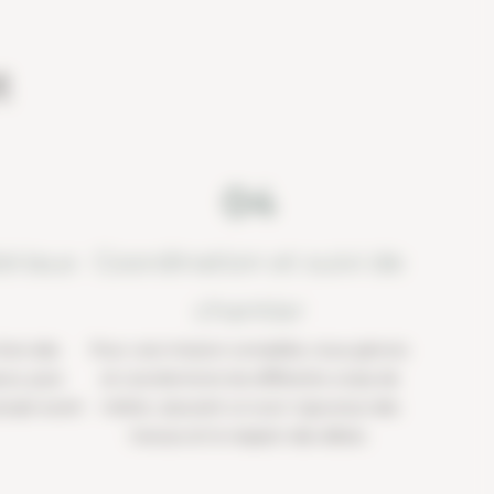
t
04
ériaux
Coordination et suivi de
chantier
hoix des
Pour une mission complète, nous gérons
urs, puis
et coordonnons les différents corps de
rojet avant
métier, assurant un suivi rigoureux des
travaux et le respect des délais.