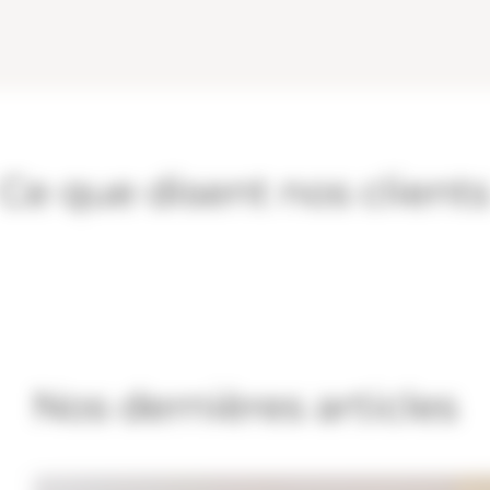
Ce que disent nos client
Nos dernières articles