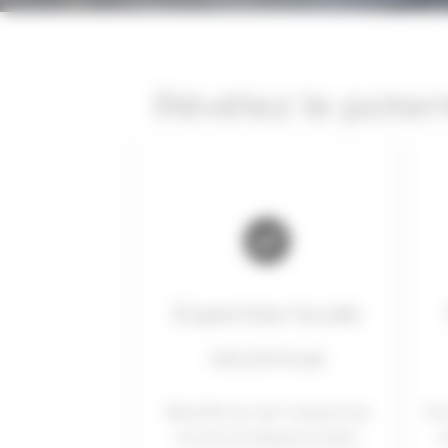
Révélez le poten
Expertise locale
reconnue
Bénéficiez de l’expertise
No
d’une professionnelle
a