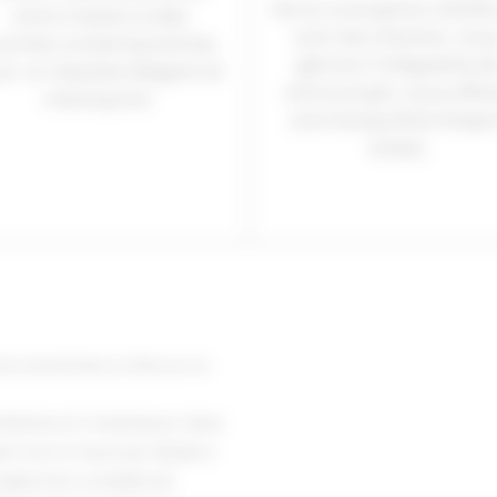
De la conception 2D/3D
votre maison à des
suivi de chantier, nou
uches contemporaines,
gérons l’intégralité d
ur un résultat élégant et
votre projet, vous offra
intemporel.
une tranquillité d’espr
totale.
ns anciennes à L’Isle-sur-la-
taires et investisseurs dans
ans tout le Vaucluse. Basée à
 approche complète de