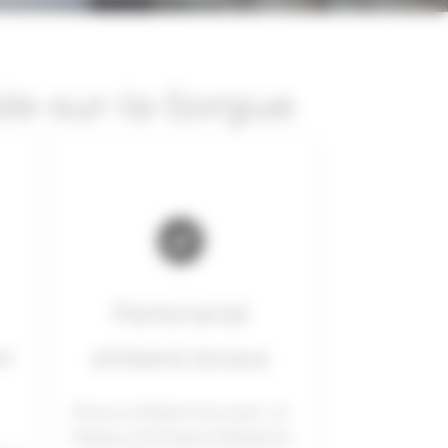
sle-sur-la-Sorgue
Partenariat
en
artisans locaux
Nous collaborons avec un
réseau d’artisans fiables et