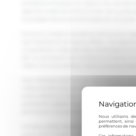
l’
architecture d'intérieur
qui respecte l’âme des bâtiss
apportant modernité et fonctionnalité. Notre
guide g
accompagne dès les premières étapes de votre projet
Emilie Gros, fondatrice de Mémoire de Provence, s’ap
dans l’hôtellerie et les maisons d’hôtes… Une expertise
compréhension unique des enjeux d’aménagement et 
bâti. Sa reconversion vers l’architecture d’intérieur s
mêlant commerce de biens, création artisanale et pass
Notre méthode se distingue par cette capacité à révél
maison ancienne. Nous privilégions les matériaux auth
ancien, enduits à la chaux – tout en intégrant des so
parfaitement adaptées aux modes de vie actuels. Cett
patrimoine et innovation technique fait de chaque pro
Nous utilisons de
permettent, ainsi
préférences de nav
Formée au design d’espace et entourée d’un réseau d’a
ancien, Emilie coordonne l’ensemble des corps de mét
Ces informations 