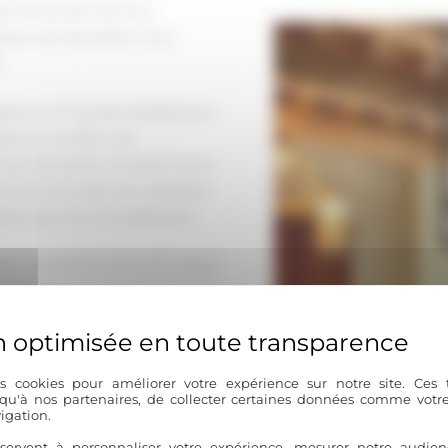
es anciennes tout en y
ratuit de rénovation
vous
.
puie sur 17 années d’expérience
 qui lui confère une
de valorisation du patrimoine
’enrichit d’un parcours atypique
ion pour les arts appliqués.
er le potentiel caché de chaque
entiques – pierre naturelle, bois
lutions contemporaines
e alchimie entre respect du
jet une création unique.
s cookies pour améliorer votre expérience sur notre site. Ces
 qu'à nos partenaires, de collecter certaines données comme votre
igation.
rtisans spécialisés dans le bâti
iers avec une rigueur acquise
servent à personnaliser votre expérience, mesurer notre audien