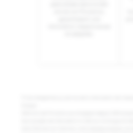
spécialisée dans le bâti
ancien en Provence,
to
garantissant une
po
rénovation respectueuse
et adaptée.
17 ans d’expertise au service de la rénovation de maiso
Sorgue
Mémoire de Provence accompagne depuis 2021 proprié
leurs projets de rénovation à L’Isle-sur-la-Sorgue et d
Saint-Romain-en-Viennois, notre équipe propose une