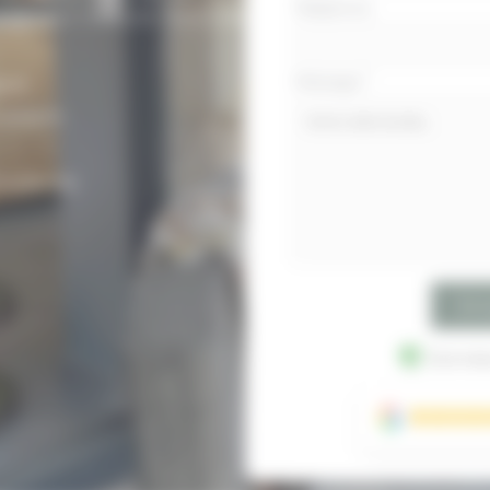
Téléphone
sign sur mesure. Suivi de
Message
*
gue.
 unique.
 moderne.
Env
Données