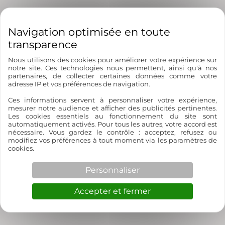
03
Sélection et validation
Nous utilisons des cookies pour améliorer votre expérience sur
notre site. Ces technologies nous permettent, ainsi qu'à nos
Ensemble, nous validons les matériaux, mobiliers et
partenaires, de collecter certaines données comme votre
couleurs avant de finaliser un devis détaillé et transparent.
adresse IP et vos préférences de navigation.
Ces informations servent à personnaliser votre expérience,
mesurer notre audience et afficher des publicités pertinentes.
Les cookies essentiels au fonctionnement du site sont
04
automatiquement activés. Pour tous les autres, votre accord est
nécessaire. Vous gardez le contrôle : acceptez, refusez ou
modifiez vos préférences à tout moment via les paramètres de
cookies.
Coordination et suivi de chantier
Pour une mission complète, nous assurons la coordination
Personnaliser
des artisans et un suivi rigoureux des travaux, garantissant
Accepter et fermer
le respect du budget et des délais.