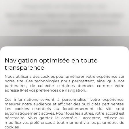
Diagnostic et Analyse du Lieu
Nous effectuons un diagnostic approfondi de votre espace
et de son potentiel, en tenant compte de vos envies et
contraintes budgétaires.
03
Conception et Visualisation 3D
Nous utilisons des cookies pour améliorer votre expérience sur
Nous élaborons des propositions créatives incluant
notre site. Ces technologies nous permettent, ainsi qu'à nos
partenaires, de collecter certaines données comme votre
esquisses, planches d’ambiance et plans 3D pour une
adresse IP et vos préférences de navigation.
visualisation concrète de votre futur intérieur.
Ces informations servent à personnaliser votre expérience,
mesurer notre audience et afficher des publicités pertinentes.
Les cookies essentiels au fonctionnement du site sont
automatiquement activés. Pour tous les autres, votre accord est
04
nécessaire. Vous gardez le contrôle : acceptez, refusez ou
modifiez vos préférences à tout moment via les paramètres de
cookies.