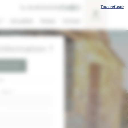
Tout refuser
06 08 83 63 95
Avis
 ?
Actualités
Presse
Contact
nformation ?
 83 63 95
ou
Nom
*