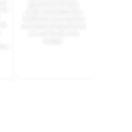
 au
approfondi de votre
otre
projet. Nos prestations
forfaitaires vous assurent
isé.
une totale transparence et
un contrôle de votre
budget.
tats