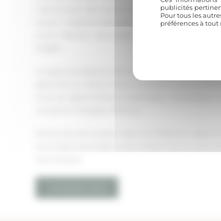
publicités pertine
maîtrise aussi bien les plans 3D que la sélection d’obj
Pour tous les autre
locaux – maçons, menuisiers, tapissiers – partage cet
préférences à tout
ancien. Résultat : des projets menés avec rigueur, dans
budget.
La région de Vaison-la-Romaine regorge de demeures
approche sur mesure. Nous connaissons les contraint
local, les réglementations spécifiques, mais surtou
ces pierres chargées d’histoire.
Parlons de votre projet ! Que vous habitiez la région
une maison secondaire, nous transformerons votre rêv
harmonieuse.
Contactez-nous