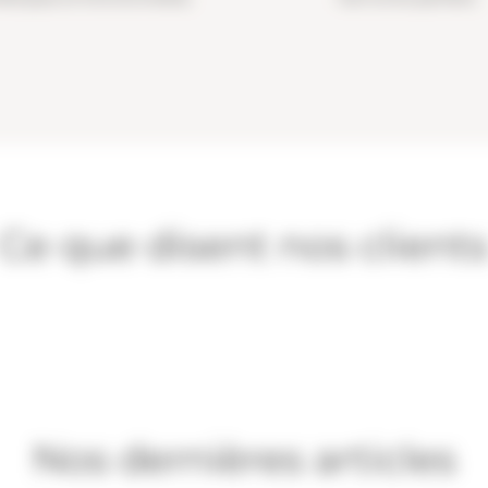
Ce que disent nos client
Nos dernières articles