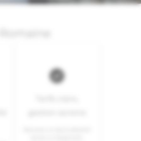
a-Romaine
Tarifs clairs,
té
gestion sereine
Recevez un devis détaillé
après un diagnostic