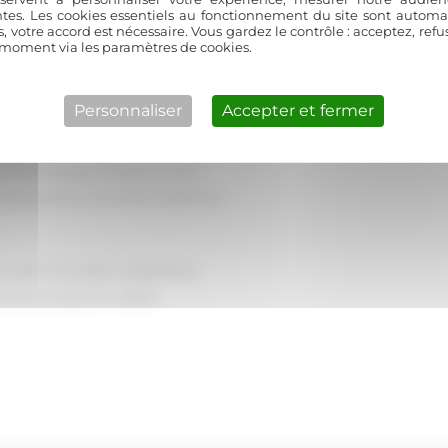
ntes. Les cookies essentiels au fonctionnement du site sont autom
ets chinés. Son réseau d’artisans
s, votre accord est nécessaire. Vous gardez le contrôle : acceptez, ref
te même sensibilité au bâti
 moment via les paramètres de cookies.
 le respect des délais et du
Personnaliser
Accepter et fermer
 de caractère qui méritent une
es techniques du patrimoine
t… nous savons comment sublimer
 ou que vous ayez craqué pour
e provençal en réalité