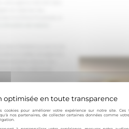
, notre agence intervient dans
pect et créativité. Nos
luse à la Drôme Provençale, et
la rénovation de maisons
e dans l’hôtellerie au service de
ionnelle lui confère une approche
 instantanément chez soi. Son
utique déco, créatrice de
les en mariant authenticité et
istoire que nous preservons
ette philosophie nous distingue
s cookies pour améliorer votre expérience sur notre site. Ces
 qu'à nos partenaires, de collecter certaines données comme votre
igation.
e en arts appliqués, Émilie
servent à personnaliser votre expérience, mesurer notre audien