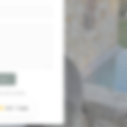
oyer
 sécurisées
5.0
7 avis