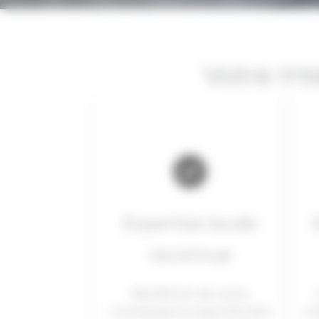
Votre In
Expertise locale
reconnue
Bénéficiez de notre
connaissance approfondie
cr