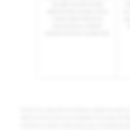
du bâti ancien et des
re
spécificités locales. Nous
et
créons des intérieurs
gu
harmonieux, mêlant
a
authenticité et modernité.
Émilie Gros, décoratrice d’intérieur experte en patri
Mémoire de Provence accompagne vos projets de déco
d’intérieur à Vaison-la-Romaine, avec une expertise pa