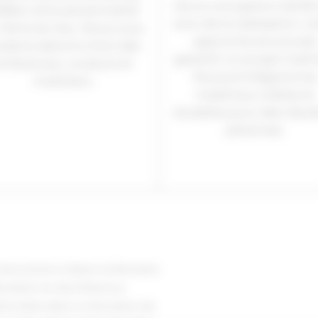
De la conception 2D/3D
flète votre personnalité
suivi de la réalisation, n
 l’âme du lieu. Nous vous
approche structurée
idons dans le choix des
garantit un projet maîtr
mbiances, couleurs et
Nous privilégions les
mobiliers.
matériaux nobles et
durables pour des résul
pérennes.
moine ancien à Vaison-la-Romaine
ration et d’architecture
rticulière dans la rénovation de