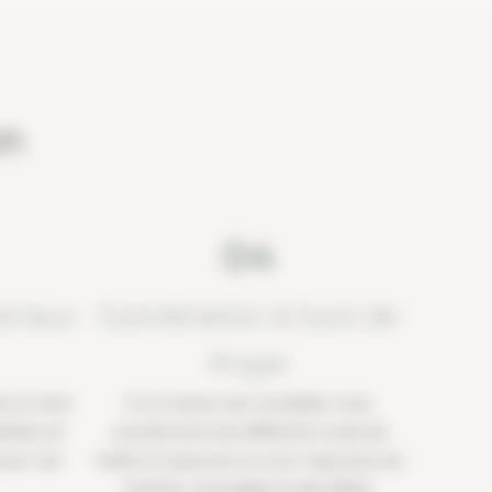
on
04
ériaux
Coordination & Suivi de
Projet
 le choix
Si la mission est complète, nous
iliers et
coordonnons les différents corps de
urer une
métier et assurons un suivi rigoureux du
chantier, du budget et des délais.