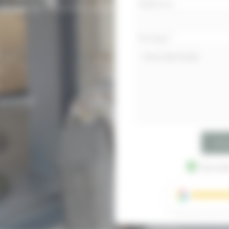
Téléphone
n et design moderne pour
Message
*
.
.
arantie.
Env
Données