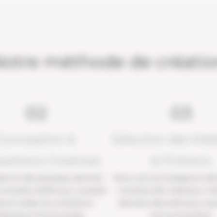
otre méthode de créati
02
03
Conception &
Sélection des Mat
ositions Créatives
& Finitions
borons des esquisses, planches
Nous vous accompagnons dans
 et plans 2D/3D pour visualiser
minutieux des matériaux, mob
et et valider les orientations
éléments décoratifs pour ass
étiques et fonctionnelles.
harmonie parfaite.