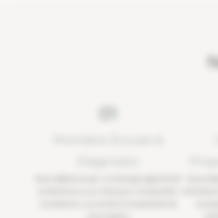
N
01
Première Écoute &
Diagnostic
Prop
Nous débutons par un échange approfondi
Nous éla
(à distance ou sur site) pour comprendre
d’ambiance
vos besoins, vos envies et le potentiel de
le proj
votre espace.
esth