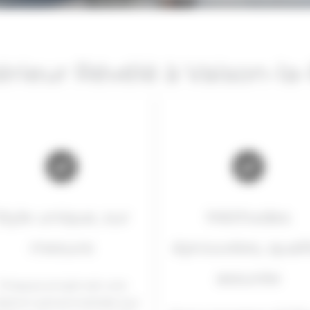
térieur Révélé à Vaison-l
Style unique, sur
Méthodes
mesure
éprouvées, quali
assurée
Chaque projet est une
éation personnalisée qui