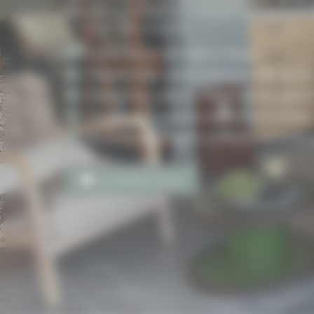
Romaine. Expertise, respect de l’ancie
un intérieur unique.
Expertise locale, style unique.
Transformez votre intérieur avec goût.
Design sur mesure Vaison-la-Romaine
Projets rénovation maisons anciennes
Accompagnement complet, sérénité g
Contactez-nous