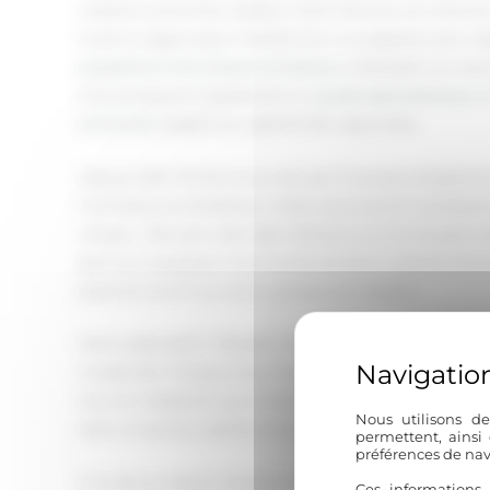
maisons anciennes. Basée à Saint-Romain-en-Viennois
toute la région pour transformer vos espaces avec res
prestations d'architecte d'intérieur
s’étendent du Vauc
nous proposons également un
guide spécialisé pour 
anciennes
adapté aux spécificités régionales.
Depuis 2021, Émilie Gros met ses 17 années d’expérienc
l’architecture d’intérieur. Cette reconversion profess
unique… Elle sait créer des intérieurs où l’on se sent
parcours atypique (marchande de biens, gérante de bo
poterie) nourrit sa vision globale de l’habitat.
Notre spécialité ? Révéler l’âme des maisons provença
modernité. Chaque mas, chaque bastide raconte une h
tout en l’adaptant aux modes de vie contemporains. C
Nous utilisons de
dans un secteur parfois trop standardisé.
permettent, ainsi
préférences de nav
Formée au design d’espace et forte d’une culture solid
Ces informations 