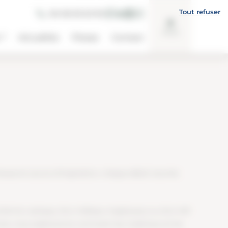
Tout refuser
06 08 83 63 95
Avis
 ?
Actualités
Presse
Contact
use et source d’inspiration, chaque détail raconte
e ferme rustique, d’un château majestueux ou d’un loft
ticle, nous explorerons comment les matériaux et les