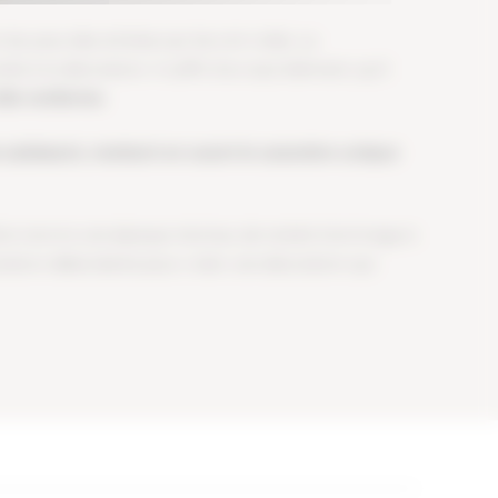
s yeux des artistes qui les ont créés. La
 à la décoration. Il suffit d’un seul élément, qu’il
elle renferme
.
aisissant, mettant en avant le caractère unique
e faire revivre une époque révolue, de rendre hommage à
agination débordante pour créer une décoration qui