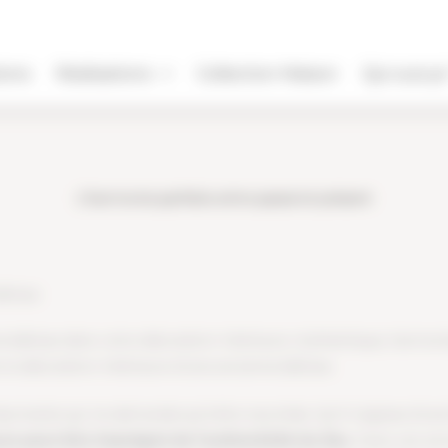
ions
Réalisations
Collection Maison
Qui suis-je
L’harmonie parfaite entre passé et présent
bâtisse
bâtisse dans votre décoration intérieure. Authentique, harmonie
 la décoration intérieure d’une ancienne bâtisse.
scinante qui ne demande qu’à être racontée. Qu’il s’agisse d’un
re peut être imprégné de l’authenticité du lieu
. Dans cet ar