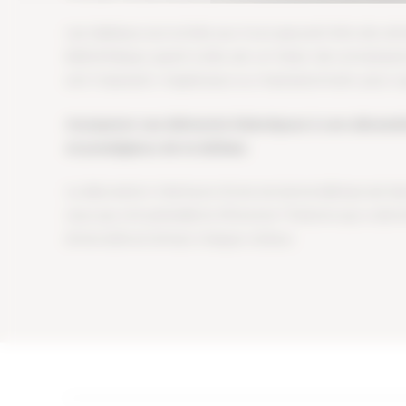
Les tableaux accrochés aux murs peuvent être de vérit
bibliothèque, quant à elle, est un trésor de connaissan
soit imposant, majestueux ou impressionnant, pour 
Incorporer ces éléments historiques à une décorat
et prestigieux de la bâtisse.
La décoration intérieure d’une ancienne bâtisse est bi
ceux qui ont précédé et d’honorer l’histoire qui a donn
émerveille et émeut chaque visiteur.