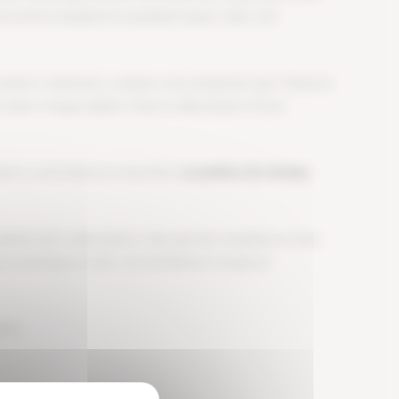
 entre le passé et le présent peut créer une
coration intérieure. Laissez vous emporter par l’histoire
 dans chaque détail. Dans la décoration d’une
ent a une histoire à raconter.
La patine du temps
 détails de la décoration, tels que les meubles en bois
e et contribue à créer une ambiance unique et
nte.