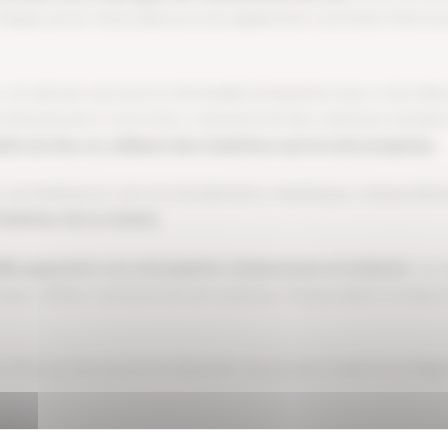
s chaque recoin. Nous découvrirons également comment l’harmonie
u, car elle est une source intarissable d’inspiration pour votre dé
directement à votre âme. L’authenticité des matériaux transpire
toire du lieu en utilisant des matériaux qui lui sont propress.
s, les fenêtres en verre ou les éléments métalliques, chaque élém
ntérieur de la maison.
ieillis apportent une atmosphère chaleureuse et invitante
. Les
n pour refléter l’authenticité de la bâtisse. Chaque détail compt
r l’âme du lieu tout en lui donnant une touche moderne et éléga